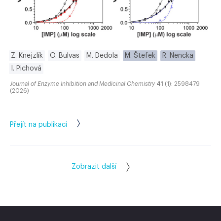
Z. Knejzlík
O. Bulvas
M. Dedola
M. Štefek
R. Nencka
I. Pichová
Journal of Enzyme Inhibition and Medicinal Chemistry
41
(1): 2598479
(2026)
Přejít na publikaci
Zobrazit další