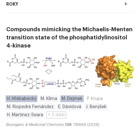
+
ROKY
Compounds mimicking the Michaelis-Menten
transition state of the phosphatidylinositol
4-kinase
H. Hřebabecký
M. Klíma
M. Dejmek
P. Krupa
M. Riopedre Fernández
E. Dávidová
J. Benýšek
H. Martinez-Seara
+ 3 další
Bioorganic & Medicinal Chemistry
139
: 118666 (2026)