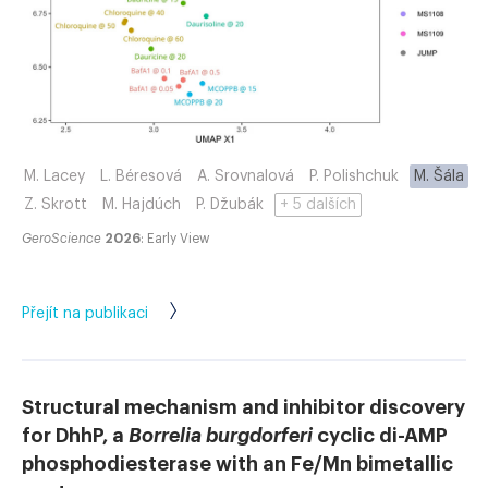
M. Lacey
L. Béresová
A. Srovnalová
P. Polishchuk
M. Šála
Z. Skrott
M. Hajdúch
P. Džubák
+ 5 dalších
GeroScience
2026
: Early View
Přejít na publikaci
Structural mechanism and inhibitor discovery
for DhhP, a
Borrelia burgdorferi
cyclic di-AMP
phosphodiesterase with an Fe/Mn bimetallic