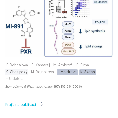
K. Dohnalová
R. Kamaraj
M. Ambrož
K. Klíma
K. Chalupský
M. Bajnoková
I. Mejdrová
K. Škach
+ 8 dalších
Biomedicine & Pharmacotherapy
197
: 119168 (2026)
Přejít na publikaci