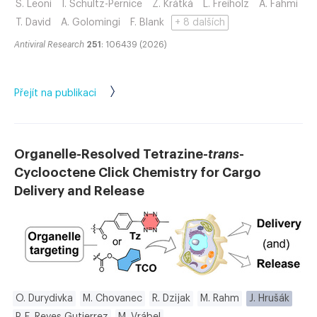
S. Leoni
I. Schultz-Pernice
Z. Krátká
L. Freiholz
A. Fahmi
T. David
A. Golomingi
F. Blank
+ 8 dalších
Antiviral Research
251
: 106439 (2026)
Přejít na publikaci
Organelle-Resolved Tetrazine-
trans
-
Cyclooctene Click Chemistry for Cargo
Delivery and Release
O. Durydivka
M. Chovanec
R. Dzijak
M. Rahm
J. Hrušák
P. E. Reyes Gutierrez
M. Vrábel