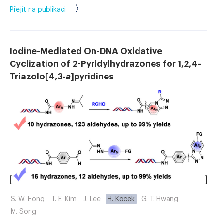
Přejít na publikaci
Iodine-Mediated On-DNA Oxidative
Cyclization of 2-Pyridylhydrazones for 1,2,4-
Triazolo[4,3-
a
]pyridines
S. W. Hong
T. E. Kim
J. Lee
H. Kocek
G. T. Hwang
M. Song