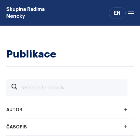
Skupina Radima
EN
Nencky
Projekty
Lidé
Publikace
Publikace
Patenty
Podpora
Spolupráce
Alumni
+
AUTOR
+
ČASOPIS