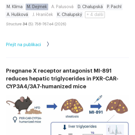
M. Klíma
M. Dejmek
A. Palusová
D. Chalupská
P. Pachl
A. Hušková
J. Hraníček
K. Chalupský
+ 4 další
Structure
34
(5): 758–767.e4 (2026)
Přejít na publikaci
Pregnane X receptor antagonist MI-891
reduces hepatic triglycerides in PXR-CAR-
CYP3A4/3A7-humanized mice