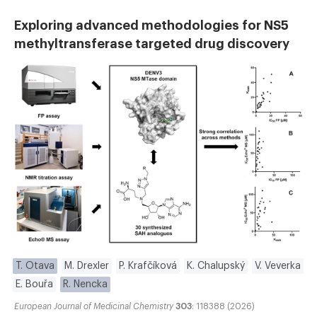
Exploring advanced methodologies for NS5
methyltransferase targeted drug discovery
T. Otava
M. Drexler
P. Krafčíková
K. Chalupský
V. Veverka
E. Bouřa
R. Nencka
European Journal of Medicinal Chemistry
303
: 118388 (2026)