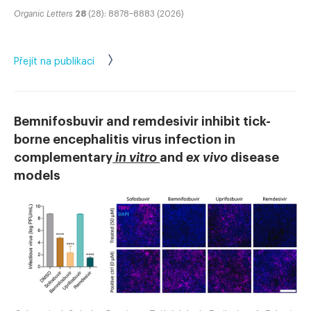
Organic Letters
28
(28): 8878–8883 (2026)
Přejít na publikaci
Bemnifosbuvir and remdesivir inhibit tick-
borne encephalitis virus infection in
complementary
in vitro
and
ex vivo
disease
models