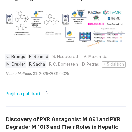
C. Brungs
R. Schmid
S. Heuckeroth
A. Mazumdar
M. Drexler
P. Šácha
P. C. Dorrestein
D. Petras
+ 5 dalších
Nature Methods
22
: 2028–2031 (2025)
Přejít na publikaci
Discovery of PXR Antagonist MI891 and PXR
Degrader MI1013 and Their Roles in Hepatic