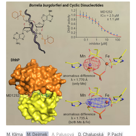
M. Klíma
M. Dejmek
A. Palusová
D. Chalupská
P. Pachl