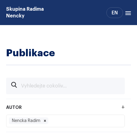
Skupina Radima
EN
Nencky
Projekty
Lidé
Publikace
Publikace
Patenty
Podpora
Spolupráce
Alumni
+
AUTOR
Nencka Radim