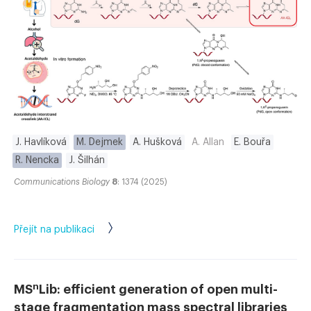
J. Havlíková
M. Dejmek
A. Hušková
A. Allan
E. Bouřa
R. Nencka
J. Šilhán
Communications Biology
8
: 1374 (2025)
Přejít na publikaci
n
MS
Lib: efficient generation of open multi-
stage fragmentation mass spectral libraries