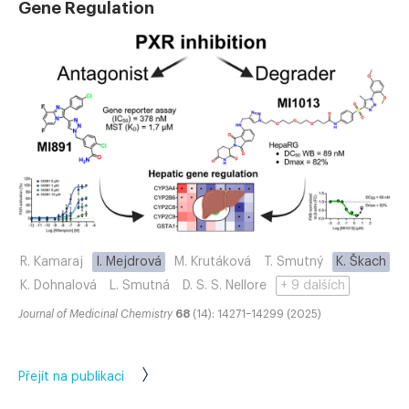
Gene Regulation
R. Kamaraj
I. Mejdrová
M. Krutáková
T. Smutný
K. Škach
K. Dohnalová
L. Smutná
D. S. S. Nellore
+ 9 dalších
Journal of Medicinal Chemistry
68
(14): 14271–14299 (2025)
Přejít na publikaci