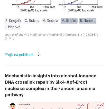
Z. Knejzlík
O. Bulvas
M. Dedola
M. Štefek
R. Nencka
I. Pichová
Journal of Enzyme Inhibition and Medicinal Chemistry
41
(1): 2598479
(2026)
Přejít na publikaci
Mechanistic insights into alcohol-induced
DNA crosslink repair by Slx4-Xpf-Ercc1
nuclease complex in the Fanconi anaemia
pathway