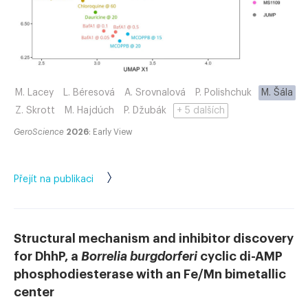
M. Lacey
L. Béresová
A. Srovnalová
P. Polishchuk
M. Šála
Z. Skrott
M. Hajdúch
P. Džubák
+ 5 dalších
GeroScience
2026
: Early View
Přejít na publikaci
Structural mechanism and inhibitor discovery
for DhhP, a
Borrelia burgdorferi
cyclic di-AMP
phosphodiesterase with an Fe/Mn bimetallic
center