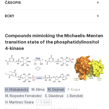
+
ČASOPIS
+
ROKY
Compounds mimicking the Michaelis-Menten
transition state of the phosphatidylinositol
4-kinase
H. Hřebabecký
M. Klíma
M. Dejmek
P. Krupa
M. Riopedre Fernández
E. Dávidová
J. Benýšek
H. Martinez-Seara
+ 3 další