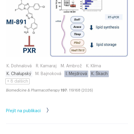
K. Dohnalová
R. Kamaraj
M. Ambrož
K. Klíma
K. Chalupský
M. Bajnoková
I. Mejdrová
K. Škach
+ 8 dalších
Biomedicine & Pharmacotherapy
197
: 119168 (2026)
Přejít na publikaci