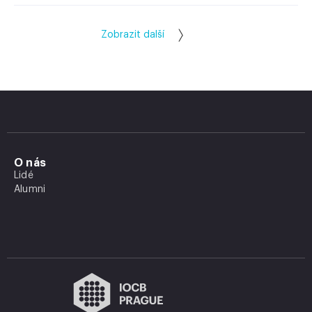
Zobrazit další
O nás
Lidé
Alumni