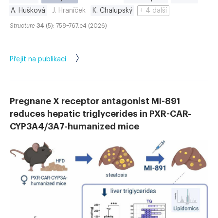
A. Hušková
J. Hraníček
K. Chalupský
+ 4 další
Structure
34
(5): 758–767.e4 (2026)
Přejít na publikaci
Pregnane X receptor antagonist MI-891
reduces hepatic triglycerides in PXR-CAR-
CYP3A4/3A7-humanized mice