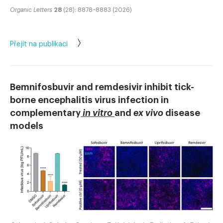
Organic Letters
28
(28): 8878–8883 (2026)
Přejít na publikaci
Bemnifosbuvir and remdesivir inhibit tick-
borne encephalitis virus infection in
complementary
in vitro
and
ex vivo
disease
models