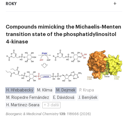
+
ROKY
Compounds mimicking the Michaelis-Menten
transition state of the phosphatidylinositol
4-kinase
H. Hřebabecký
M. Klíma
M. Dejmek
P. Krupa
M. Riopedre Fernández
E. Dávidová
J. Benýšek
H. Martinez-Seara
+ 3 další
Bioorganic & Medicinal Chemistry
139
: 118666 (2026)