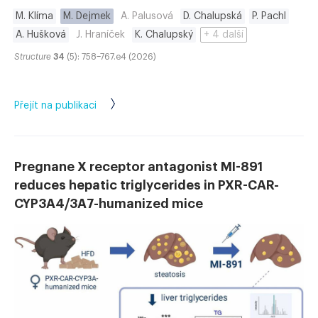
M. Klíma
M. Dejmek
A. Palusová
D. Chalupská
P. Pachl
A. Hušková
J. Hraníček
K. Chalupský
+ 4 další
Structure
34
(5): 758–767.e4 (2026)
Přejít na publikaci
Pregnane X receptor antagonist MI-891
reduces hepatic triglycerides in PXR-CAR-
CYP3A4/3A7-humanized mice