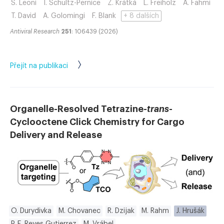
S. Leoni
I. Schultz-Pernice
Z. Krátká
L. Freiholz
A. Fahmi
T. David
A. Golomingi
F. Blank
+ 8 dalších
Antiviral Research
251
: 106439 (2026)
Přejít na publikaci
Organelle-Resolved Tetrazine-
trans
-
Cyclooctene Click Chemistry for Cargo
Delivery and Release
O. Durydivka
M. Chovanec
R. Dzijak
M. Rahm
J. Hrušák
P. E. Reyes Gutierrez
M. Vrábel