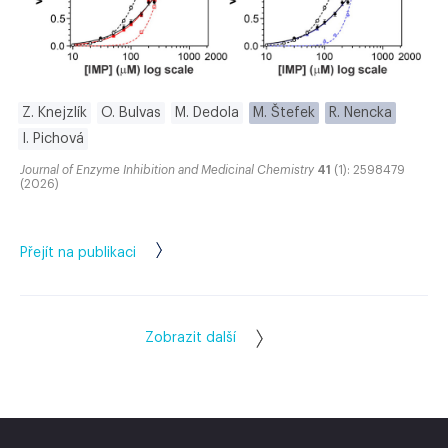
Z. Knejzlík
O. Bulvas
M. Dedola
M. Štefek
R. Nencka
I. Pichová
Journal of Enzyme Inhibition and Medicinal Chemistry
41
(1): 2598479
(2026)
Přejít na publikaci
Zobrazit další