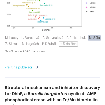
M. Lacey
L. Béresová
A. Srovnalová
P. Polishchuk
M. Šála
Z. Skrott
M. Hajdúch
P. Džubák
+ 5 dalších
GeroScience
2026
: Early View
Přejít na publikaci
Structural mechanism and inhibitor discovery
for DhhP, a
Borrelia burgdorferi
cyclic di-AMP
phosphodiesterase with an Fe/Mn bimetallic