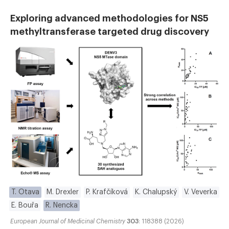
Exploring advanced methodologies for NS5
methyltransferase targeted drug discovery
T. Otava
M. Drexler
P. Krafčíková
K. Chalupský
V. Veverka
E. Bouřa
R. Nencka
European Journal of Medicinal Chemistry
303
: 118388 (2026)