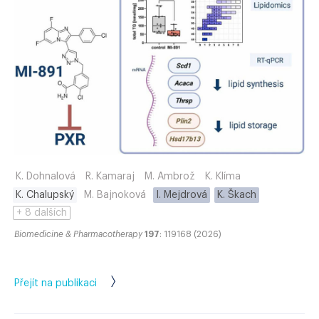
K. Dohnalová
R. Kamaraj
M. Ambrož
K. Klíma
K. Chalupský
M. Bajnoková
I. Mejdrová
K. Škach
+ 8 dalších
Biomedicine & Pharmacotherapy
197
: 119168 (2026)
Přejít na publikaci