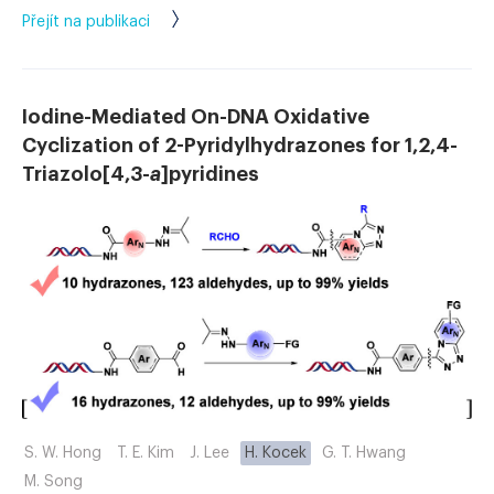
Přejít na publikaci
Iodine-Mediated On-DNA Oxidative
Cyclization of 2-Pyridylhydrazones for 1,2,4-
Triazolo[4,3-
a
]pyridines
S. W. Hong
T. E. Kim
J. Lee
H. Kocek
G. T. Hwang
M. Song