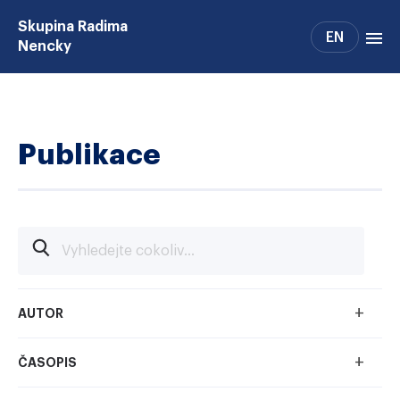
Skupina Radima
EN
Nencky
Projekty
Lidé
Publikace
Publikace
Patenty
Podpora
Spolupráce
Alumni
+
AUTOR
+
ČASOPIS